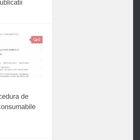
ublicatii
0
ocedura de
 Consumabile