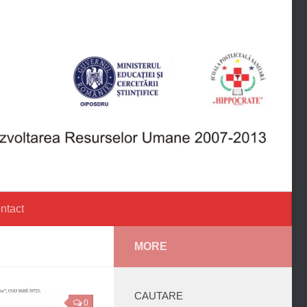
ntact
MORE
CAUTARE
0