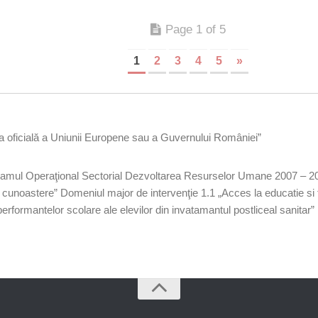
Page 1 of 5
1
2
3
4
5
»
ţia oficială a Uniunii Europene sau a Guvernului României”
Operaţional Sectorial Dezvoltarea Resurselor Umane 2007 – 2013 A
e cunoastere” Domeniul major de intervenţie 1.1 „Acces la educatie si for
ormantelor scolare ale elevilor din invatamantul postliceal sanitar” N