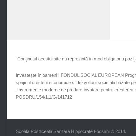
“Conţinutul acestui site nu reprezintă în mod obligatoriu pozi
Investeşte în oameni ! FONDUL SOCIAL EUROPEAN Programul 
sprijinul cresterii economice si dezvoltarii societatii bazate p
„Instrumente moderne de predare-invatare pentru cresterea perf
POSDRU/154/1.1/G/141712
Scoala Postliceala Sanitara Hippocrate Focsani © 2014.