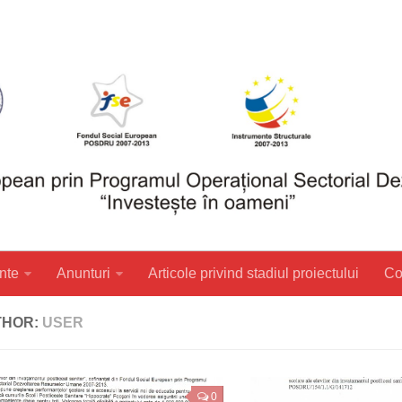
nte
Anunturi
Articole privind stadiul proiectului
Co
THOR:
USER
0