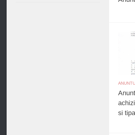
ANUNTU
Anunt
achizi
si tip