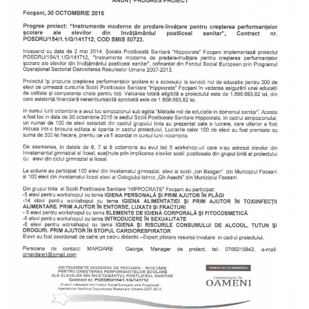
Grup Tinta
Activitati
Link-uri
Evenimente
Evenimente
Anunturi
Anunturi
Articole privind stadiul proiectului
Contact