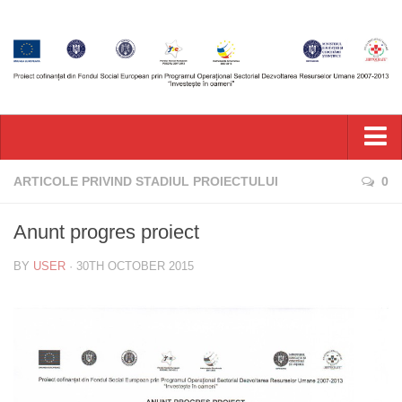
Acasa
ARTICOLE PRIVIND STADIUL PROIECTULUI
0
Acasa
Anunt progres proiect
Comunicate de Presa
BY
USER
· 30TH OCTOBER 2015
Comunicate de Presa
Accesare Aplicatie e-Learning
Descriere Proiect
Obiective
Rezultate Anticipate