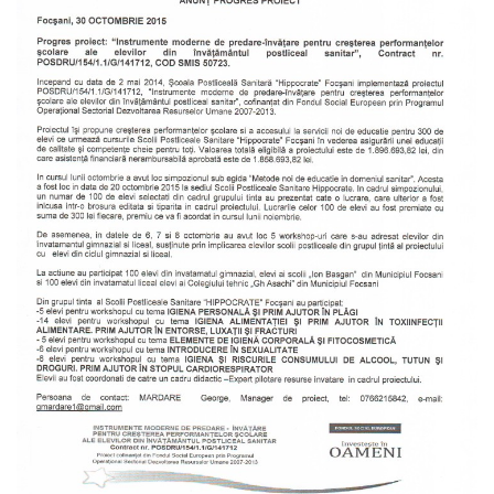
Grup Tinta
Activitati
Link-uri
Evenimente
Evenimente
Anunturi
Anunturi
Articole privind stadiul proiectului
Contact