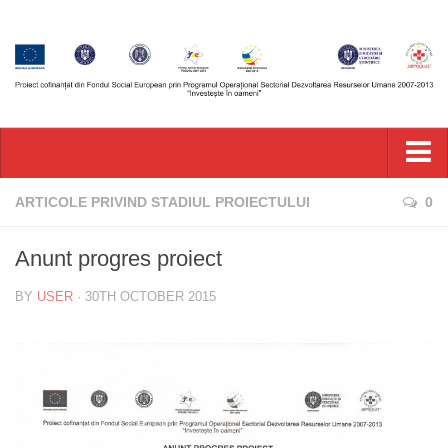
Acasa
ARTICOLE PRIVIND STADIUL PROIECTULUI
0
Acasa
Anunt progres proiect
Comunicate de Presa
BY
USER
· 30TH OCTOBER 2015
Comunicate de Presa
Accesare Aplicatie e-Learning
Descriere Proiect
Obiective
Rezultate Anticipate